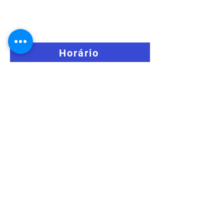
Horário
Venda de Bilhetes
Lista de inscritos
Informações Finais
Live Timing
Resultados