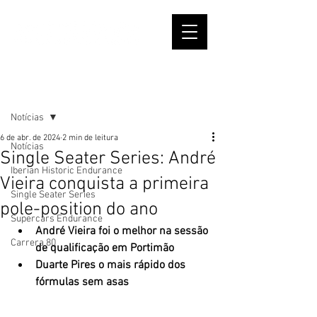
Post
Notícias
6 de abr. de 2024
2 min de leitura
Notícias
Single Seater Series: André
Iberian Historic Endurance
Vieira conquista a primeira
Single Seater Series
pole-position do ano
Supercars Endurance
André Vieira foi o melhor na sessão 
Carrera 80
de qualificação em Portimão 
Duarte Pires o mais rápido dos 
fórmulas sem asas