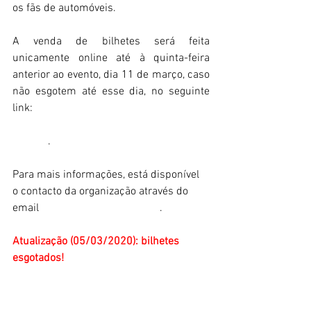
os fãs de automóveis.
A venda de bilhetes será feita 
unicamente online até à quinta-feira 
anterior ao evento, dia 11 de março, caso 
não esgotem até esse dia, no seguinte 
link:
https://www.raceready.pt/bilhetestestd
ay2020
.
Para mais informações, está disponível 
o contacto da organização através do 
email 
marketing@raceready.pt
.
Atualização (05/03/2020): bilhetes 
esgotados! 