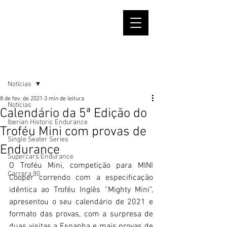
Post
Notícias
8 de fev. de 2021
3 min de leitura
Notícias
Calendário da 5ª Edição do
Iberian Historic Endurance
Troféu Mini com provas de
Single Seater Series
Endurance
Supercars Endurance
O Troféu Mini, competição para MINI 
Carrera 80
Cooper correndo com a especificação 
idêntica ao Troféu Inglês “Mighty Mini”, 
apresentou o seu calendário de 2021 e 
formato das provas, com a surpresa de 
duas visitas a Espanha e mais provas de 