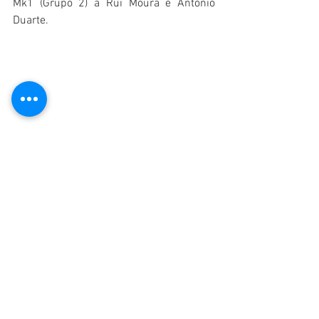
Mk1 (Grupo 2) a Rui Moura e António 
Duarte.
Nesta jornada, o pelotão da Carrera 80 
partilhará a pista com os concorrentes 
do Group 1 Portugal e do Troféu Mini, 
contribuindo para um programa 
particularmente atractivo para os 
amantes da competição histórica.