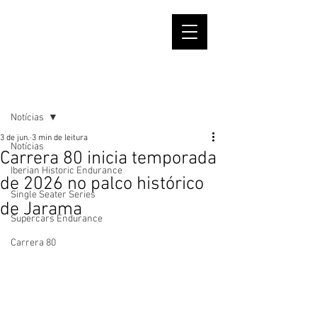
Post
Notícias
3 de jun.
3 min de leitura
Notícias
Carrera 80 inicia temporada
Iberian Historic Endurance
de 2026 no palco histórico
Single Seater Series
de Jarama
Supercars Endurance
Carrera 80