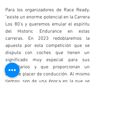
Para los organizadores de Race Ready, 
"existe un enorme potencial en la Carrera 
Los 80's y queremos emular el espíritu 
del Historic Endurance en estas 
carreras. En 2023 redoblaremos la 
apuesta por esta competición que se 
disputa con coches que tienen un 
significado muy especial para sus 
propietarios y que proporcionan un 
enorme placer de conducción. Al mismo 
tiempo, son de una época en la que se 
produjeron algunos de los coches más 
destacados de las carreras de Turismos 
y son muy aplaudidos por el público y los 
espectadores."  
Calendario 2023: