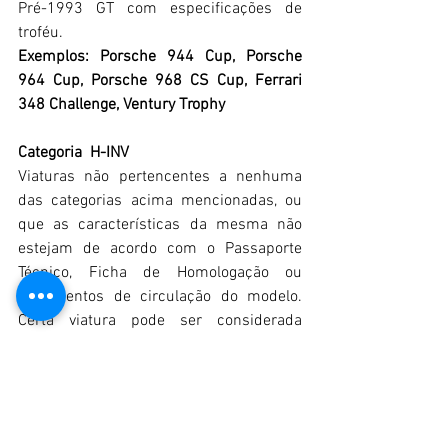
Pré-1993 GT com especificações de 
troféu.
Exemplos: Porsche 944 Cup, Porsche 
964 Cup, Porsche 968 CS Cup, Ferrari 
348 Challenge, Ventury Trophy
Categoria  H-INV
Viaturas não pertencentes a nenhuma 
das categorias acima mencionadas, ou 
que as características da mesma não 
estejam de acordo com o Passaporte 
Técnico, Ficha de Homologação ou 
documentos de circulação do modelo. 
Certa viatura pode ser considerada 
elegível para participar na prova se a 
comissão organizadora considerar que a 
mesma beneficiará a generalidade dos 
concorrentes, o espetáculo e a 
organização.