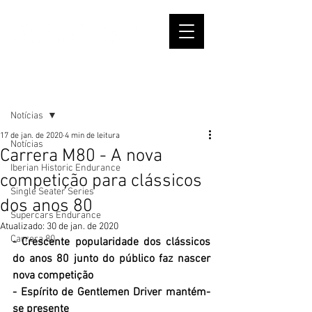
Post
Notícias
17 de jan. de 2020
4 min de leitura
Notícias
Carrera M80 - A nova
Iberian Historic Endurance
competição para clássicos
Single Seater Series
dos anos 80
Supercars Endurance
Atualizado:
30 de jan. de 2020
Carrera 80
- Crescente popularidade dos clássicos 
do anos 80 junto do público faz nascer 
nova competição
- Espírito de Gentlemen Driver mantém-
se presente