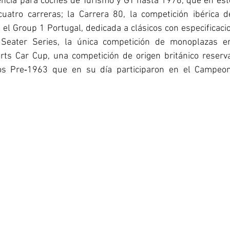
encia para coches de Turismo y GT hasta 1976, que en este
cuatro carreras; la Carrera 80, la competición ibérica d
el Group 1 Portugal, dedicada a clásicos con especificaci
 Seater Series, la única competición de monoplazas en 
rts Car Cup, una competición de origen británico reserv
os Pre‑1963 que en su día participaron en el Campeon