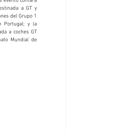
 evento contará 
estinada a GT y 
ones del Grupo 1 
Portugal; y la 
ada a coches GT 
ato Mundial de 