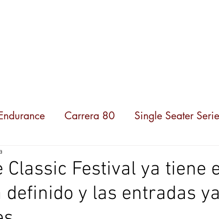
ompeticiones
Noticias
Parceiros
Sobre nosot
 Endurance
Carrera 80
Single Seater Serie
a
 Classic Festival ya tiene e
definido y las entradas y
es