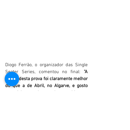
Diogo Ferrão, o organizador das Single 
Seater Series, comentou no final: 
"A 
grelha desta prova foi claramente melhor 
do que a de Abril, no Algarve, e gosto 
especialmente de ver o bom ambiente e 
a felicidade dos pilotos ao saírem dos 
Fórmulas no final da corrida. Ganhem ou 
percam, todos saem com um sorriso 
rasgado no final da prova, o que é o 
melhor tónico para a próxima corrida, 