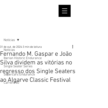
Post
Notícias
31 de out. de 2024
3 min de leitura
Notícias
Fernando M. Gaspar e João
Iberian Historic Endurance
Silva dividem as vitórias no
Single Seater Series
regresso dos Single Seaters
Supercars Endurance
ao Algarve Classic Festival
Carrera 80