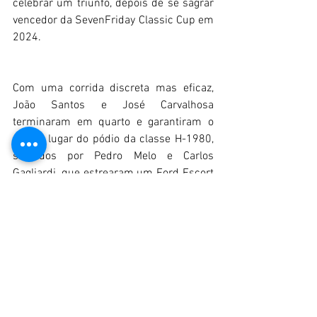
celebrar um triunfo, depois de se sagrar 
vencedor da SevenFriday Classic Cup em 
2024.
Com uma corrida discreta mas eficaz, 
João Santos e José Carvalhosa 
terminaram em quarto e garantiram o 
último lugar do pódio da classe H-1980, 
seguidos por Pedro Melo e Carlos 
Gagliardi, que estrearam um Ford Escort 
MK2 e, com consistência, terminaram na 
mesma volta do vencedor.
Diogo Cavaco e Bernardo Almeida, no 
carro mais moderno da grelha, cruzaram 
a meta em sexto, arrecadando o triunfo 
na classe H-2000.