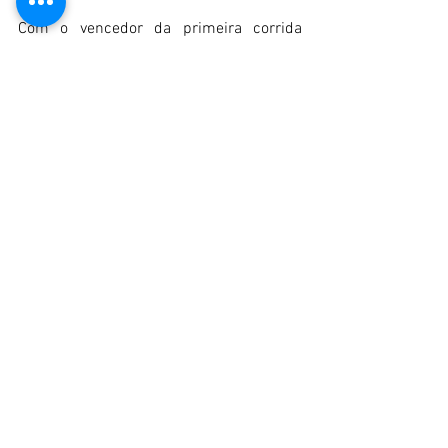
Com o vencedor da primeira corrida 
claramente mais rápido, desta vez Pedro 
Reis não deixou escapar o segundo lugar, 
mantendo sempre Alberto Xavier atrás 
de si com uma margem de segurança 
nas 17 voltas que cumpriram as viaturas 
ex-Troféu Datsun. Após um fulgurante 
início de corrida, Pedro Gordo/Ruben 
Ferreira foram buscar o quarto lugar, 
recebendo a bandeira de xadrez à frente 
de Luís Santa Bárbara/Manuel Matos.