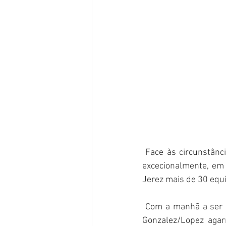
 Face às circunstâncias da pandemia e da data Natalícia, o Iberian Historic Endurance correu, 
excecionalmente, em 
Jerez mais de 30 equi
 Com a manhã a ser reservada para a qualificação, o piso seco levou a que a dupla espanhola 
Gonzalez/Lopez agarr