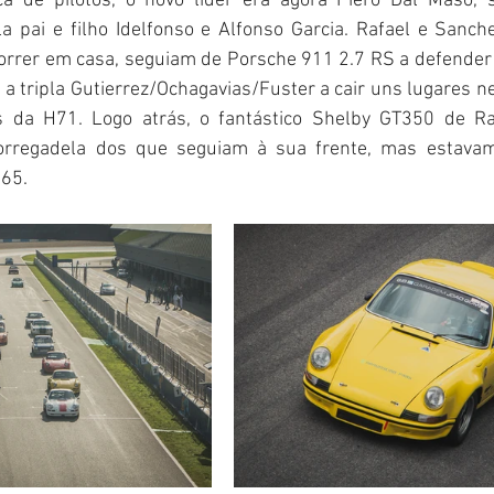
ca de pilotos, o novo líder era agora Piero Dal Maso, 
 pai e filho Idelfonso e Alfonso Garcia. Rafael e Sanche
correr em casa, seguiam de Porsche 911 2.7 RS a defender 
a tripla Gutierrez/Ochagavias/Fuster a cair uns lugares nest
s da H71. Logo atrás, o fantástico Shelby GT350 de Ra
regadela dos que seguiam à sua frente, mas estavam s
H65.