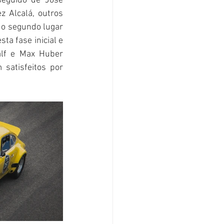
seguido de José 
z Alcalá, outros 
o segundo lugar 
a fase inicial e 
lf e Max Huber 
atisfeitos por 