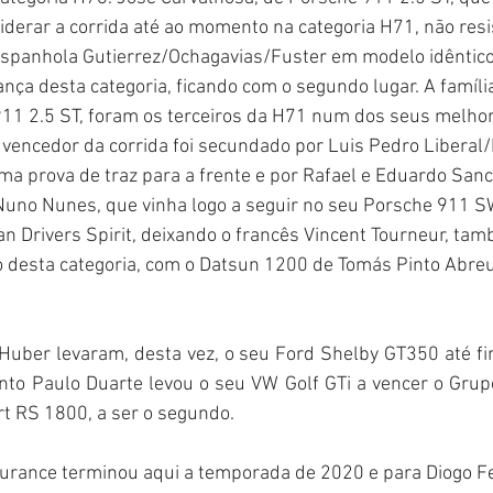
iderar a corrida até ao momento na categoria H71, não resi
espanhola Gutierrez/Ochagavias/Fuster em modelo idêntico 
ança desta categoria, ficando com o segundo lugar. A família
1 2.5 ST, foram os terceiros da H71 num dos seus melhor
vencedor da corrida foi secundado por Luis Pedro Liberal/
ma prova de traz para a frente e por Rafael e Eduardo Sanc
uno Nunes, que vinha logo a seguir no seu Porsche 911 SW
n Drivers Spirit, deixando o francês Vincent Tourneur, ta
esta categoria, com o Datsun 1200 de Tomás Pinto Abreu 
Huber levaram, desta vez, o seu Ford Shelby GT350 até fi
nto Paulo Duarte levou o seu VW Golf GTi a vencer o Grup
t RS 1800, a ser o segundo.
durance terminou aqui a temporada de 2020 e para Diogo Fe