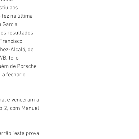
stiu aos 
fez na última 
 Garcia, 
es resultados 
Francisco 
hez-Alcalá, de 
B, foi o 
mbém de Porsche 
a fechar o 
nal e venceram a 
o 2, com Manuel 
rrão “esta prova 