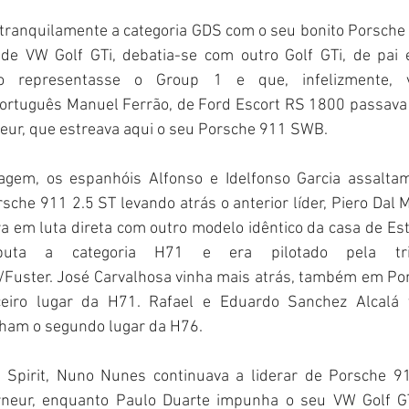
tranquilamente a categoria GDS com o seu bonito Porsche
 de VW Golf GTi, debatia-se com outro Golf GTi, de pai e
 representasse o Group 1 e que, infelizmente, vir
rtuguês Manuel Ferrão, de Ford Escort RS 1800 passava p
neur, que estreava aqui o seu Porsche 911 SWB.
gem, os espanhóis Alfonso e Idelfonso Garcia assaltam 
sche 911 2.5 ST levando atrás o anterior líder, Piero Dal 
a em luta direta com outro modelo idêntico da casa de Es
uta a categoria H71 e era pilotado pela trip
/Fuster. José Carvalhosa vinha mais atrás, também em Por
ceiro lugar da H71. Rafael e Eduardo Sanchez Alcalá
ham o segundo lugar da H76.
 Spirit, Nuno Nunes continuava a liderar de Porsche 9
rneur, enquanto Paulo Duarte impunha o seu VW Golf GT