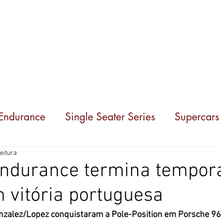
Competições
Notícias
Parceiros
Sobre nó
 Endurance
Single Seater Series
Supercars
eitura
 Endurance termina tempo
 vitória portuguesa
nzalez/Lopez conquistaram a Pole-Position em Porsche 9