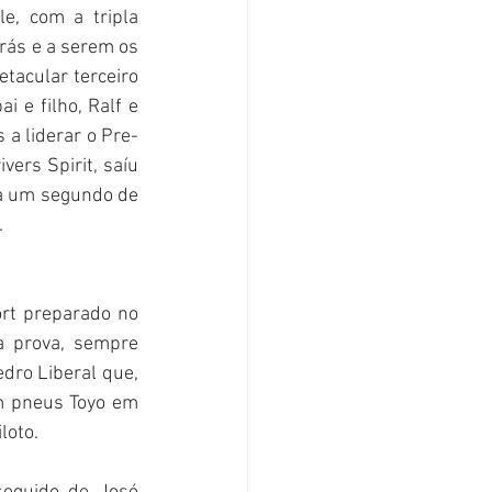
e, com a tripla 
rás e a serem os 
acular terceiro 
e filho, Ralf e 
 a liderar o Pre-
ers Spirit, saíu 
a um segundo de 
.
rt preparado no 
a prova, sempre 
dro Liberal que, 
m pneus Toyo em 
loto.