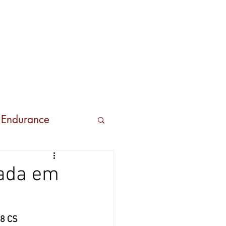
s
Contactos
 Endurance
rada em
68 CS