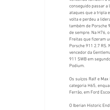
conseguido passar a l
ataques que a tripla 
volta e perdeu a lider
também de Porsche 91
de sempre. Na H76, o 
Freitas que fizeram u
Porsche 911 2.7 RS. N
vencedor da Gentlema
911 SWB em segundo d
Podium.
Os suíços Ralf e Max 
categoria H65, enqua
Ferrão, em Ford Escor
O Iberian Historic En