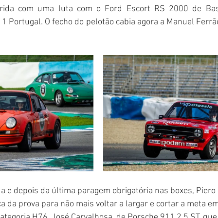
rida com uma luta com o Ford Escort RS 2000 de Bass
1 Portugal. O fecho do pelotão cabia agora a Manuel Ferrão
ida e depois da última paragem obrigatória nas boxes, Piero
a da prova para não mais voltar a largar e cortar a meta em
tegoria H76. José Carvalhosa, de Porsche 911 2.5 ST, que 