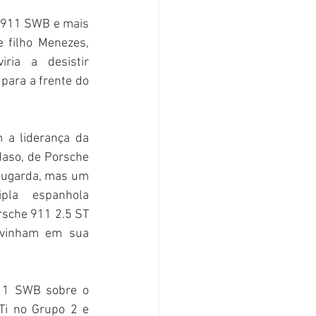
 911 SWB e mais 
 filho Menezes, 
ia a desistir 
ara a frente do 
a liderança da 
Maso, de Porsche 
tugarda, mas um 
la espanhola 
sche 911 2.5 ST 
 vinham em sua 
11 SWB sobre o 
i no Grupo 2 e 