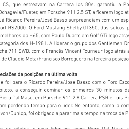
8 CS, que estreavam na Carrera los 80s, garantiu a Pol
chagavia/Fuster, em Porsche 911 2.5 ST, a ficarem logo at
á Ricardo Pereira/José Basso surpreendiam com um espet
ort RS2000. O Ford Mustang Shelby GT350, dos suíços, pai 
melhores da H65, com Paulo Duarte em Golf GTi logo atrás
ategoria dos H-1981. A liderar o grupo dos Gentlemen Driv
he 911 SWB, com o Francês Vincent Tourneur logo atrás 
i de Claudio Mota/Francisco Borreguero na terceira posição
ecisões de posições na última volta
ue foi para o Ricardo Pereira/José Basso com o Ford Esco
 piloto, a conseguir dominar os primeiros 30 minutos d
Piero Dal Maso, em Porsche 911 2.8 Carrera RSR e Luis Pe
 iam perdendo tempo para o líder. No entanto, como ia co
Avon/Dunlop, foi obrigado a parar mais tempo na troca de Pi