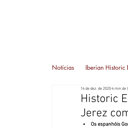
Início
Eventos
Notícias
Iberian Historic
14 de dez. de 2020
4 min de l
Carrera 80
Historic
Jerez com
Os espanhóis Go