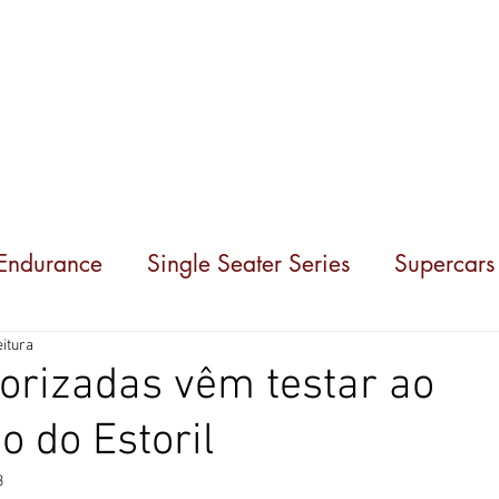
Competições
Notícias
Parceiros
Sobre nó
 Endurance
Single Seater Series
Supercars
eitura
orizadas vêm testar ao
 do Estoril
3