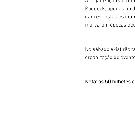
A organização vai col
Paddock, apenas no di
dar resposta aos inú
marcaram épocas dou
No sábado existirão 
organização de evento
Nota: os 50 bilhetes 