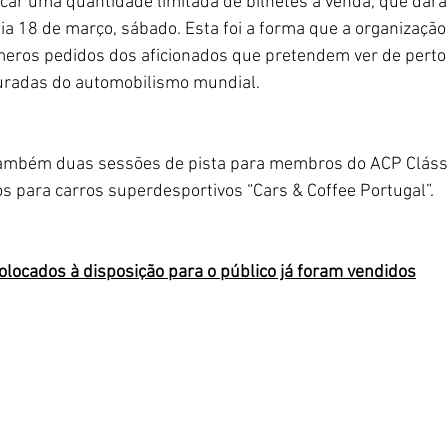
ocar uma quantidade limitada de bilhetes à venda, que darã
a 18 de março, sábado. Esta foi a forma que a organização
meros pedidos dos aficionados que pretendem ver de perto
radas do automobilismo mundial.
também duas sessões de pista para membros do ACP Clássi
s para carros superdesportivos “Cars & Coffee Portugal”. 
colocados à disposição para o público já foram vendidos