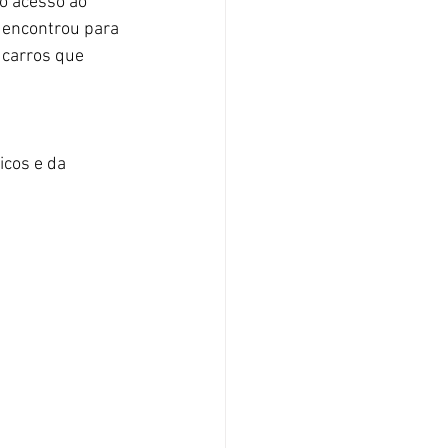
o acesso ao 
 encontrou para 
 carros que 
cos e da 