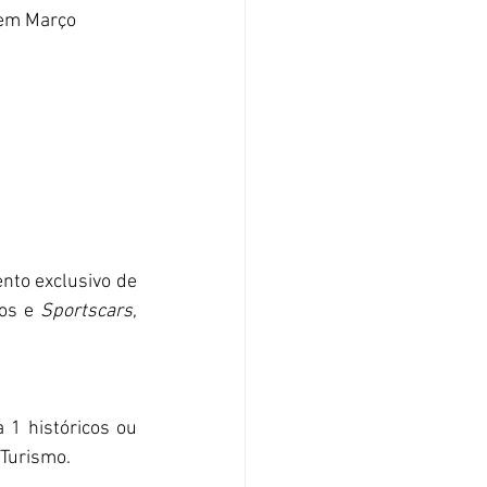
y em Março
nto exclusivo de 
os e 
Sportscars
, 
O formato é de um evento exclusivo com um máximo de 10 carros de Fórmula 1 históricos ou 
 Turismo.