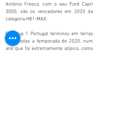
António Fresco, com o seu Ford Capri 
3000, são os vencedores em 2020 da 
categoria H81-MAX.
O Group 1 Portugal terminou em terras 
espanholas a temporada de 2020, num 
ano que foi extremamente atípico, como 
Diogo Ferrão, organizador do Group 1 
Portugal, comentava no final da corrida: 
“O ano de 2020 foi realmente 
complicado e ninguém iria pensar no 
início deste ano que iriamos estar em 
Dezembro em Jerez a terminar a 
temporada. Com o final de 2020 a ser 
mais tardio que o normal, vamos ter 
agora um período de pausa 
extremamente longo até meio de 2021 
onde esperamos recomeçar as 
competições já com a pandemia em 