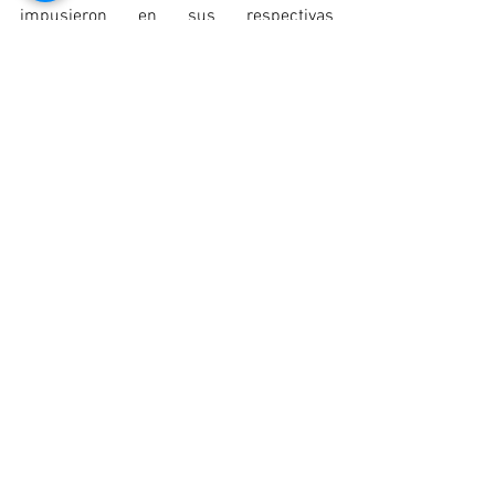
impusieron en sus respectivas 
categorías.
Luís Sousa Ribeiro fue el mejor 
clasificado entre los GDS, aparentemente 
habiendo resuelto los problemas de 
frenos que había sufrido anteriormente 
con su Ford Cortina Lotus.
La victoria en el Index of Performance —