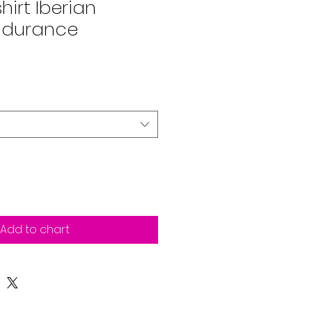
hirt Iberian
Endurance
Add to chart