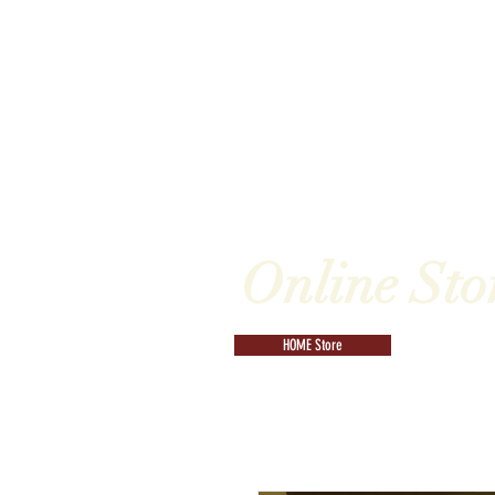
Início
Eventos
HOME
Sob
Online Sto
HOME Store