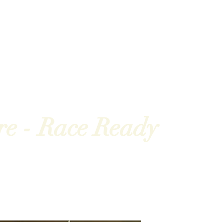
Competições
Notícias
Parceiros
Sobre nó
re nós
Parceiros
Eventos
Competições
Notíc
re - Race Ready