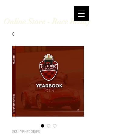
Online Store - Race Ready
SKU: YBHE2019ES