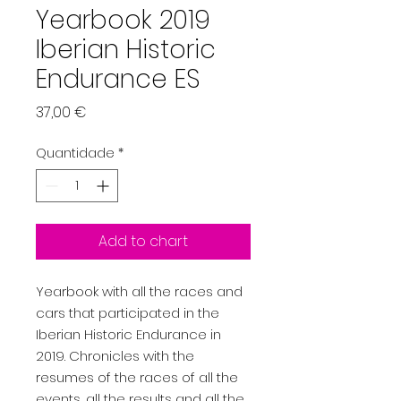
Yearbook 2019
Iberian Historic
Endurance ES
Preço
37,00 €
Quantidade
*
Add to chart
Yearbook with all the races and
cars that participated in the
Iberian Historic Endurance in
2019. Chronicles with the
resumes of the races of all the
events, all the results and all the