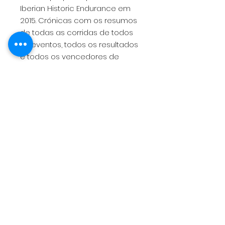
Iberian Historic Endurance em
2015. Crónicas com os resumos
de todas as corridas de todos
os eventos, todos os resultados
e todos os vencedores de
todas as provas em 2015. Livro
de capa dura. 21x29,7 cm. 72
páginas.
Anuario con todas las carreras y
coches que participaron en el
Iberian Historic Endurance en
2015. Todos los resultados y
todos los ganadores de las
carreras en 2015. Libro de tapa
dura. 21cm x 29,7 cm. 72 páginas.