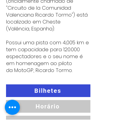
(oficialmente chamado de
"Circuito de la Comunidad
Valenciana Ricardo Tormo") está
localizado em
Cheste
(
Valência
,
E
spanha
).
Possui uma pista com 4,005 km e
tem capacidade para 120.000
espectadores e o seu nome é
em homenagem ao piloto
da
MotoGP
,
Ricardo Tormo
.
Bilhetes
Horário
Lista de inscritos