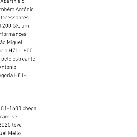
Abarth e o 
ambém António 
nteressantes 
 1200 GX, um 
erformances 
ão Miguel 
goria H71-1600 
pelo estreante 
António 
egoria H81-
tram-se 
2020 teve 
uel Mello 