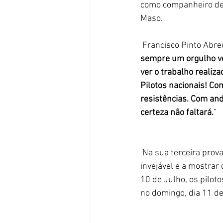
como companheiro de 
Maso.
 Francisco Pinto Abr
sempre um orgulho ve
ver o trabalho realiz
Pilotos nacionais! Co
resistências. Com and
certeza não faltará.
”
 Na sua terceira prova de 2021, o Group 1 Portugal, apresenta uma vez mais uma grelha 
invejável e a mostrar
10 de Julho, os pilot
no domingo, dia 11 de