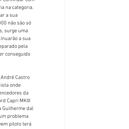
a na categoria. 
ar a sua 
00 não são só 
s, surge uma 
inuarão a sua 
eparado pela 
er conseguido 
ista onde 
vencedores da 
rd Capri MKIII 
a Guilherme dal 
 um problema 
em piloto terá 