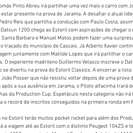
omás Pinto Abreu irá partilhar uma vez mais o carro com J
estar presente na prova de Jarama. A desafiar o atual líde
 Pedro Reis que partilha a condução com Paulo Costa, assi
Datsun 1200 chega ao Estoril com aspirações de chegar o m
ís Santa Barbara e Manuel Matos podem fazer uma surpresa
traçado do município de Cascais. Já Alberto Xavier contin
agem juntamente com Matilde Lopes que irá partilhar o car
s. O experiente madrileno Guillermo Velasco inscreve o D
se divertiu na prova do Estoril Classics. A encerrar a lista 
João Posser que não resistiu voltar depois de uma prova de
após a sua ausência em Jarama, o Piloto alfacinha trará d
lhas da Production Cup. Espetáculo nesta categoria não irá 
ala o record de inscritos conseguidos na primeira ronda em 
á a viagem até ao Estoril com o distinto Peugeot 104ZS e t