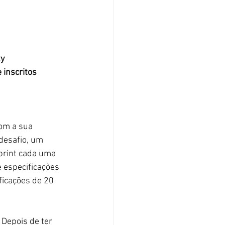
ty
inscritos 
desafio, um 
print cada uma 
 especificações 
icações de 20 