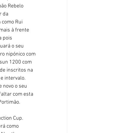
oão Rebelo 
r da 
m como Rui 
ais à frente 
 pois 
uará o seu 
ro nipónico com 
atsun 1200 com 
de inscritos na 
 intervalo. 
e novo o seu 
faltar com esta 
Portimão.
erá como 