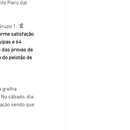
te Piero dal 
rupo 1: "
É 
rme satisfação 
uipas e 64 
s das provas de 
 do pelotão de 
 No sábado, dia 
cação sendo que 