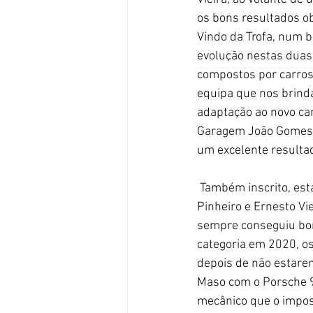
os bons resultados ob
Vindo da Trofa, num b
evolução nestas duas
compostos por carros 
equipa que nos brind
adaptação ao novo car
Garagem João Gomes, R
um excelente resulta
 Também inscrito, está o Jaguar XJS V12 preparado pela Peres Competição, com André Castro 
Pinheiro e Ernesto Vi
sempre conseguiu bons
categoria em 2020, os
depois de não estare
Maso com o Porsche 
mecânico que o imposs