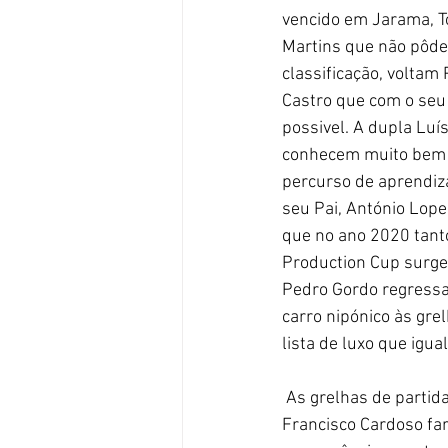
vencido em Jarama, T
Martins que não pôde 
classificação, voltam
Castro que com o seu 
possivel. A dupla Lu
conhecem muito bem o 
percurso de aprendiz
seu Pai, António Lope
que no ano 2020 tanto 
Production Cup surge 
Pedro Gordo regressa 
carro nipónico às gre
lista de luxo que igu
 As grelhas de partida no Estoril terão muitos pocket rocket para além dos Production Cup. 
Francisco Cardoso far