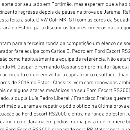
a sorte por seu lado em Portimão, mas esperam que a habit
inzento regresse depois da pausa na prova de Jarama. Raf
sta feita a solo. O VW Golf MKI GTI com as cores da Squad
tará no Estoril para discutir os lugares cimeiros da categor
parador fará equipa com Carlos D. Pedro em Ford Escort RS
 são como habitualmente a equipa de referência. Não estar
rnando M. Gaspar e Fernando Gaspar sempre muito rápidos 
ta ao circuito e querem voltar a capitalizar o resultado. João
dores de 2019 no Estoril Classics, vem com renovadas ambi
pois de alguns azares mecânicos no seu Ford Escort RS200
 lado, a dupla Luís Pedro Liberal / Francisco Freitas querem
timão e Jarama e repetir o pódio obtido na última prova 
tuação ao Ford Escort RS2000 e entra na ronda do Estoril c
ndamento de Jarama em pódios, numa pista que conhece b
e um Ford Escort RS2000 preparado pela RP Motorsport, que