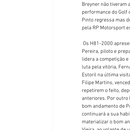
Breyner não tiveram 
performance do Golf c
Pinto regressa mas de
pela RP Motorsport es
 Os H81-2000 apresentam para a terceira ronda da competição um elenco de sonho. Ricardo 
Pereira, piloto e pre
lidera a competição e
luta pela vitória, Fe
Estoril na última visi
Filipe Martins, vence
repetirem o feito, de
anteriores. Por outro
bom andamento de Por
continuará a sua habi
materializar o bom a
Vieira, ao volante d