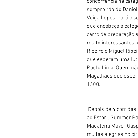
concorrência na cate
sempre rápido Daniel
Veiga Lopes trará o 
que encabeça a categ
carro de preparação 
muito interessantes, 
Ribeiro e Miguel Ribe
que esperam uma luta
Paulo Lima. Quem não 
Magalhães que espera
1300.
 Depois de 4 corridas de cortar a respiração em Portimão e Jarama, a Categoria H81-1600 chega 
ao Estoril Summer Pa
Madalena Mayer Gaspa
muitas alegrias no ci