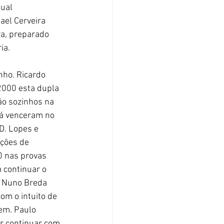
ual 
ael Cerveira 
ra, preparado 
ia.
2000 esta dupla 
ão sozinhos na 
já venceram no 
 D. Lopes e 
ções de 
0 nas provas 
 continuar o 
e Nuno Breda 
om o intuito de 
em. Paulo 
r continuar com 