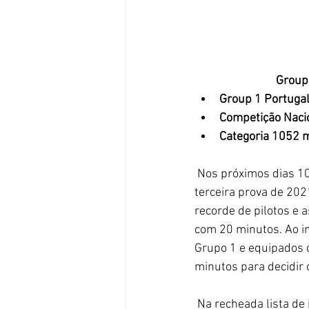
Group 
Group 1 Portugal
Competição Nacio
Categoria 1052 ma
 Nos próximos dias 10 e 11 de Julho o Group 1 Portugal voltará a solo nacional com a sua 
terceira prova de 202
recorde de pilotos e 
com 20 minutos. Ao in
Grupo 1 e equipados 
minutos para decidir 
 Na recheada lista de inscritos podem encontrar-se nove Datsun 1200 ex-Troféu. Depois de ter 