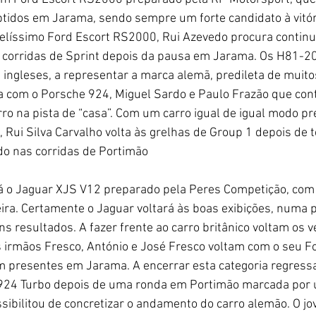
tidos em Jarama, sendo sempre um forte candidato à vitóri
elíssimo Ford Escort RS2000, Rui Azevedo procura continu
 corridas de Sprint depois da pausa em Jarama. Os H81-20
ingleses, a representar a marca alemã, predileta de muito
a com o Porsche 924, Miguel Sardo e Paulo Frazão que cont
ro na pista de “casa”. Com um carro igual de igual modo pr
ui Silva Carvalho volta às grelhas de Group 1 depois de t
do nas corridas de Portimão 
eira. Certamente o Jaguar voltará às boas exibições, numa p
 resultados. A fazer frente ao carro britânico voltam os 
 irmãos Fresco, António e José Fresco voltam com o seu Fo
m presentes em Jarama. A encerrar esta categoria regress
924 Turbo depois de uma ronda em Portimão marcada por
ibilitou de concretizar o andamento do carro alemão. O jov