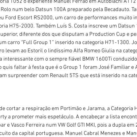
goria 1052 o experiente Manuel Ferrão em Autobiachi A112 
 Rolo num belo Datsun 100A preparado pela Becadauto. T
seu Ford Escort RS2000, um carro de performances muito i
oria H75-2000. Também Luís S. Costa inscreve um Datsun
superior, diferente dos que disputam a Production Cup e p
um carro “Full Group 1” inserido na categoria H71-1300. Jo
iro levam ao Estoril o lindíssimo Alfa Romeo Giulia na cate
 interessante com o sempre fiável BMW 1600Ti conduzido 
quis faltar à festa que é o Group 1 foram José Familiar e 
m surpreender com Renault 5TS que está inserido na cat
rty a prometer mais espetáculo. A encabeçar a lista encon
r e Vasco Ferreira num VW Golf GTI MKI, pois a dupla em 
rcuito da capital portuguesa. Manuel Cabral Menezes e Man