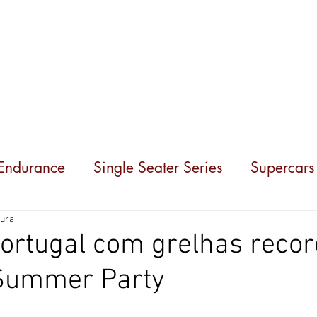
Competições
Notícias
Parceiros
Sobre nó
 Endurance
Single Seater Series
Supercars
tura
ortugal com grelhas recor
 Summer Party