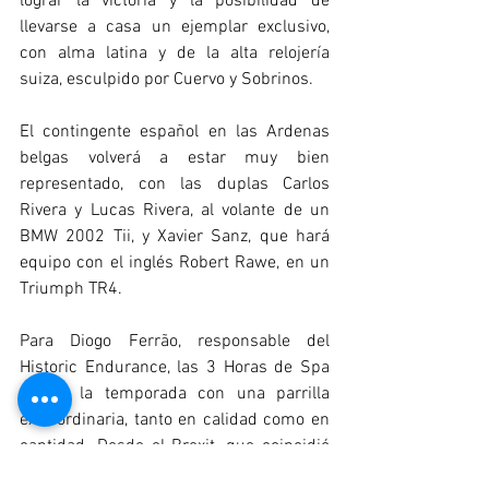
lograr la victoria y la posibilidad de 
llevarse a casa un ejemplar exclusivo, 
con alma latina y de la alta relojería 
suiza, esculpido por Cuervo y Sobrinos.
El contingente español en las Ardenas 
belgas volverá a estar muy bien 
representado, con las duplas Carlos 
Rivera y Lucas Rivera, al volante de un 
BMW 2002 Tii, y Xavier Sanz, que hará 
equipo con el inglés Robert Rawe, en un 
Triumph TR4.
Para Diogo Ferrão, responsable del 
Historic Endurance, las 3 Horas de Spa 
"abren la temporada con una parrilla 
extraordinaria, tanto en calidad como en 
cantidad. Desde el Brexit, que coincidió 
con la pandemia, no habíamos visto una 