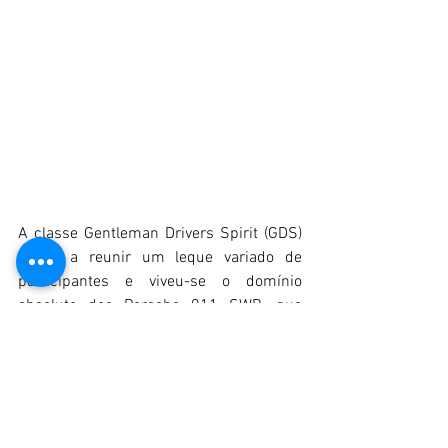
A classe Gentleman Drivers Spirit (GDS) 
voltou a reunir um leque variado de 
participantes e viveu-se o domínio 
absoluto dos Porsche 911 SWB, que 
ocuparam os três primeiros lugares. O 
duo Nuno Nunes e Piero dal Maso foi o 
mais forte, vencendo, tendo os restantes 
lugares do pódio ficado na posse de 
Pedro Moryion/José Carvalhosa e Carlos 