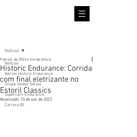
Post
Notícias
9 de out. de 2023
4 min de leitura
Notícias
Historic Endurance: Corrida
Iberian Historic Endurance
com final eletrizante no
Single Seater Series
Estoril Classics
Supercars Endurance
Atualizado:
10 de out. de 2023
Carrera 80