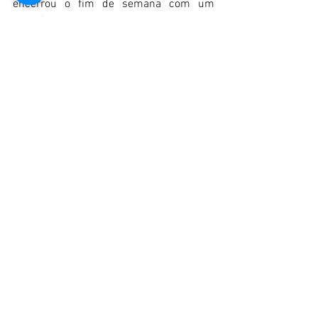
encerrou o fim de semana com um 
meritório terceiro lugar.
Index of Performance
Na segunda prova da temporada, a 
classificação mais importante do 
Historic Endurance, o Index de 
Performance, que valoriza o resultado 
em função de um “index” que tem em 