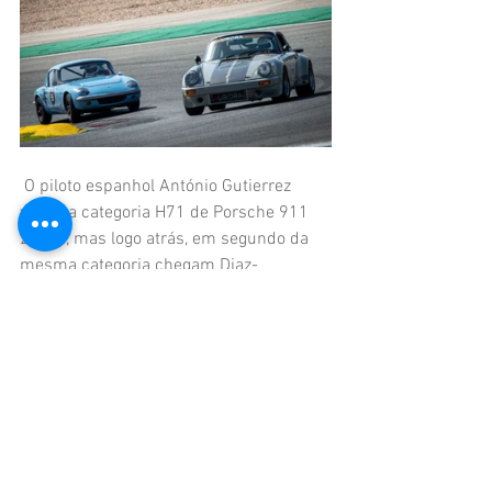
 O piloto espanhol António Gutierrez 
vence a categoria H71 de Porsche 911 
2.5 ST, mas logo atrás, em segundo da 
mesma categoria chegam Diaz-
Rincón/Jorge Santos de Alfa Romeo 
GTAm, com os terceiros da H71 a serem 
Domingos Sousa Coutinho/Pedro 
Bethencourt no BMW 2800 CS após 
forte recuperação,
 João Campos Costa/Francisco Gil levam 
o seu bonito Ford Mustang ao primeiro 