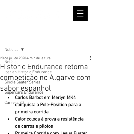
Post
Notícias
20 de jul. de 2020
4 min de leitura
Notícias
Historic Endurance retoma
Iberian Historic Endurance
competição no Algarve com
Single Seater Series
sabor espanhol
Supercars Endurance
Carlos Barbot em Merlyn MK4 
Carrera 80
conquista a Pole-Position para a 
primeira corrida
Calor coloca à prova a resistência 
de carros e pilotos 
Primeira Corrida com Jesus Fuster, 