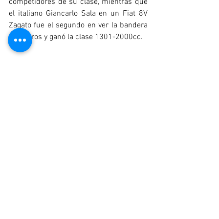
competidores de su clase, mientras que 
el italiano Giancarlo Sala en un Fiat 8V 
Zagato fue el segundo en ver la bandera 
a cuadros y ganó la clase 1301-2000cc.
La tercera y última carrera estaba 
reservada a los coches de más de 
2.000cc y acabó disputándose 
exclusivamente con Ferrari 250 Europa. 
Tras el sonido de diez motores Ferrari de 
12 cilindros resonando en los Pirineos 
durante tres horas seguidas, el favorito 
belga Olivier Gendebien, de Ecurie 
Francorchamps, saboreó el champán de 
una victoria irrefutable.
Diogo Ferrão, CEO de Race Ready, 