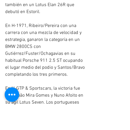
también en un Lotus Elan 26R que 
debutó en Estoril.
En H-1971, Ribeiro/Pereira con una 
carrera con una mezcla de velocidad y 
estrategia, ganaron la categoría en un 
BMW 2800CS con 
Gutiérrez/Fuster/Ochagavias en su 
habitual Porsche 911 2.5 ST ocupando 
el lugar medio del podio y Santos/Bravo 
completando los tres primeros.
En H-GTP & Sportscars, la victoria fue 
para João Mira Gomes y Nuno Afoito en 
su ágil Lotus Seven. Los portugueses 
fueron seguidos por Paulo Rompante en 
su Alfa Romeo Ti Super con Palle 
Pedersen y Rasmus Lokvig en un 