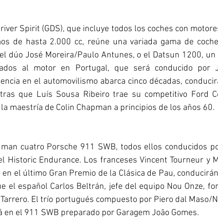
iver Spirit (GDS), que incluye todos los coches con motore
mos de hasta 2.000 cc, reúne una variada gama de coches,
del dúo José Moreira/Paulo Antunes, o el Datsun 1200, un 
ados al motor en Portugal, que será conducido por J
sencia en el automovilismo abarca cinco décadas, conducir
ntras que Luís Sousa Ribeiro trae su competitivo Ford Co
la maestría de Colin Chapman a principios de los años 60. 
uman cuatro Porsche 911 SWB, todos ellos conducidos por
el Historic Endurance. Los franceses Vincent Tourneur y M
o en el último Gran Premio de la Clásica de Pau, conducirán 
 el español Carlos Beltrán, jefe del equipo Nou Onze, fo
 Tarrero. El trío portugués compuesto por Piero dal Maso/
rá en el 911 SWB preparado por Garagem João Gomes.  