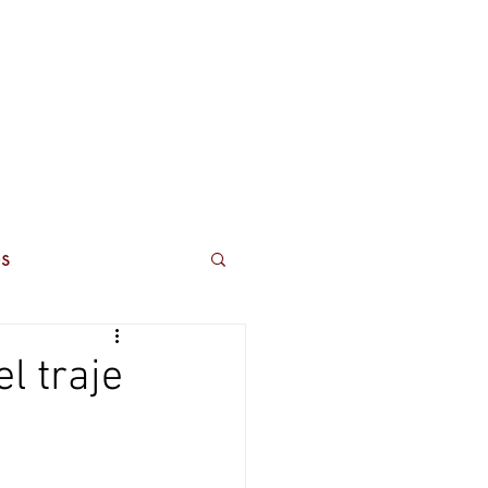
ros
Contactos
s
l traje