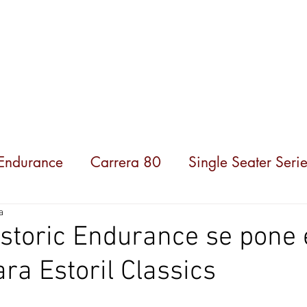
ompeticiones
Noticias
Parceiros
Sobre nosot
 Endurance
Carrera 80
Single Seater Serie
a
istoric Endurance se pone e
ra Estoril Classics