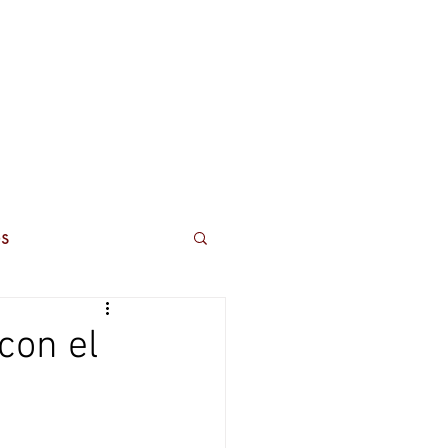
ros
Contactos
s
con el