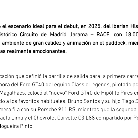
 el escenario ideal para el debut, en 2025, del Iberian His
stórico Circuito de Madrid Jarama – RACE, con 18.00
n ambiente de gran calidez y animación en el paddock, mien
ras realmente emocionantes.
cación que definió la parrilla de salida para la primera carre
hora del Ford GT40 del equipo Classic Legends, pilotado por
Magalhães, colocó al “nuevo” Ford GT40 de Hipólito Pires en
do a los favoritos habituales. Bruno Santos y su hijo Tiago
imera fila con su Porsche 911 RS, mientras que la segund
aulo Lima y el Chevrolet Corvette C3 L88 compartido por P
ogueira Pinto.