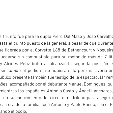
l triunfo fue para la dupla Piero Dal Maso y João Carvalho
sta el quinto puesto de la general, a pesar de que durante 
ue liderada por el Corvette L88 de Bethencourt y Nogueira
uedarse sin combustible para su motor de más de 7 litr
 Alcides Petiz brilló al alcanzar la segunda posición 
haber subido al podio si no hubiera sido por una avería e
blico presente también fue testigo de la espectacular rem
mões, acompañado por el debutante Manuel Domingues, que
 mientras los españoles Antonio Casto y Ángel Lanchares,
aron su conocimiento del circuito madrileño para asegura
carrera de la familia José Antonio y Pablo Rueda, con el 
iando el podio.