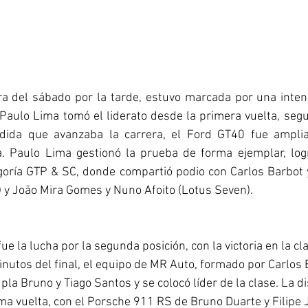
ra del sábado por la tarde, estuvo marcada por una inten
Paulo Lima tomó el liderato desde la primera vuelta, segu
ida que avanzaba la carrera, el Ford GT40 fue amplian
. Paulo Lima gestionó la prueba de forma ejemplar, logra
goría GTP & SC, donde compartió podio con Carlos Barbot y 
y João Mira Gomes y Nuno Afoito (Lotus Seven).
 la lucha por la segunda posición, con la victoria en la c
inutos del final, el equipo de MR Auto, formado por Carlos B
pla Bruno y Tiago Santos y se colocó líder de la clase. La d
ma vuelta, con el Porsche 911 RS de Bruno Duarte y Filipe