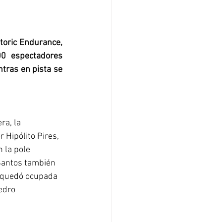
toric Endurance, 
0 espectadores 
tras en pista se 
ra, la 
 Hipólito Pires, 
 la pole 
 Santos también 
a quedó ocupada 
edro 