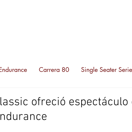
ompeticiones
Noticias
Parceiros
Sobre nosot
 Endurance
Carrera 80
Single Seater Serie
assic ofreció espectáculo 
Endurance