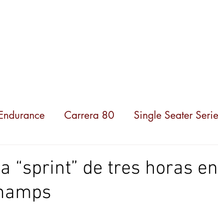
ompeticiones
Noticias
Parceiros
Sobre nosot
 Endurance
Carrera 80
Single Seater Serie
a “sprint” de tres horas e
champs