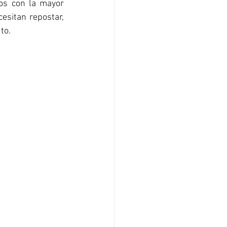
os con la mayor 
esitan repostar, 
to.