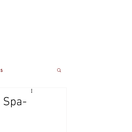
ros
Contactos
s
n Spa-