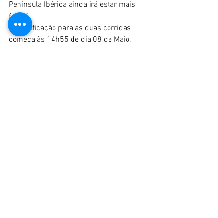
Península Ibérica ainda irá estar mais 
forte.”
A qualificação para as duas corridas 
começa às 14h55 de dia 08 de Maio, 
sábado. No Domingo, a primeira prova 
será às 09H10 enquanto que a segunda 
corrida está marcada para as 14h55 de 
dia 09 de Maio.
Mais informações disponível no website 
da competição em 
www.historicendurance.com
 ou nas 
redes sociais da competição em 
“Carrera los 80s”