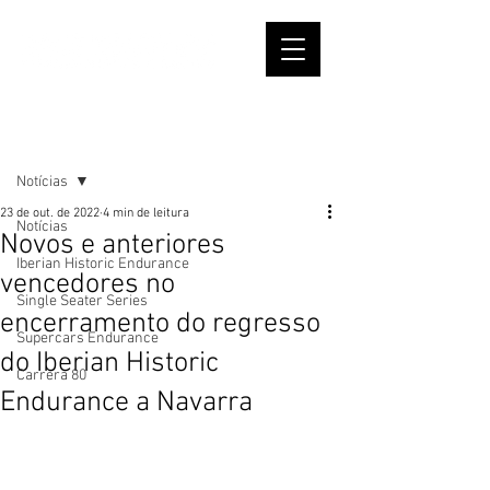
Post
Notícias
23 de out. de 2022
4 min de leitura
Notícias
Novos e anteriores
Iberian Historic Endurance
vencedores no
Single Seater Series
encerramento do regresso
Supercars Endurance
do Iberian Historic
Carrera 80
Endurance a Navarra