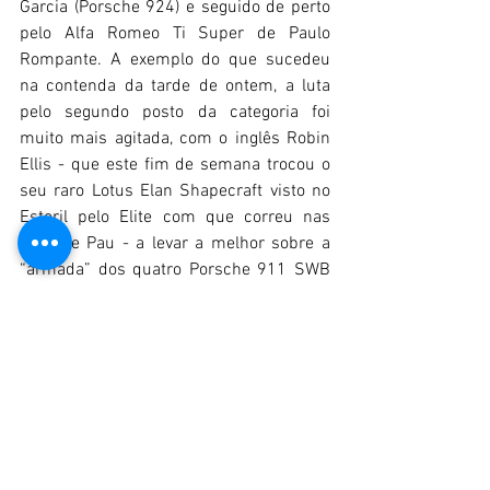
Garcia (Porsche 924) e seguido de perto 
pelo Alfa Romeo Ti Super de Paulo 
Rompante. A exemplo do que sucedeu 
na contenda da tarde de ontem, a luta 
pelo segundo posto da categoria foi 
muito mais agitada, com o inglês Robin 
Ellis - que este fim de semana trocou o 
seu raro Lotus Elan Shapecraft visto no 
Estoril pelo Elite com que correu nas 
ruas de Pau - a levar a melhor sobre a 
“armada” dos quatro Porsche 911 SWB 
liderada pelos dois exemplares da 
Garagem João Gomes. Nuno Nunes foi o 
terceiro classificado, terminando à frente 
da dupla Piero dal Maso/José 
Carvalhosa, de Carlos Beltran e de Michel 
Mora. 