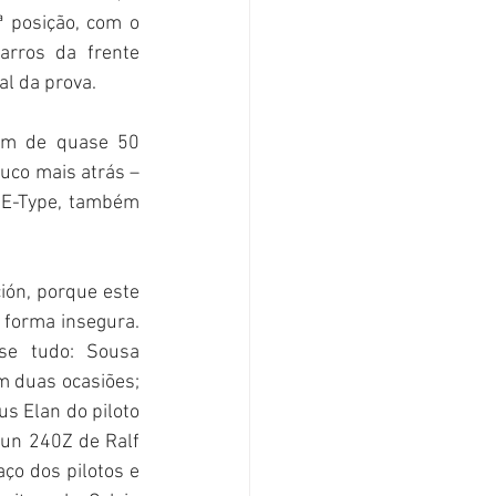
ª posição, com o 
rros da frente 
l da prova. 
em de quase 50 
co mais atrás – 
 E-Type, também 
ón, porque este 
forma insegura. 
se tudo: Sousa 
m duas ocasiões; 
s Elan do piloto 
sun 240Z de Ralf 
o dos pilotos e 