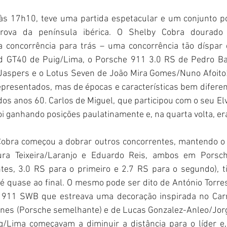
o às 17h10, teve uma partida espetacular e um conjunto po
rova da península ibérica. O Shelby Cobra dourado
 concorrência para trás – uma concorrência tão díspar q
d GT40 de Puig/Lima, o Porsche 911 3.0 RS de Pedro Bas
Jaspers e o Lotus Seven de João Mira Gomes/Nuno Afoito
presentados, mas de épocas e características bem diferent
 anos 60. Carlos de Miguel, que participou com o seu Elv
oi ganhando posições paulatinamente e, na quarta volta, era 
 Cobra começou a dobrar outros concorrentes, mantendo o 
ura Teixeira/Laranjo e Eduardo Reis, ambos em Porsc
tes, 3.0 RS para o primeiro e 2.7 RS para o segundo), t
é quase ao final. O mesmo pode ser dito de António Torres
911 SWB que estreava uma decoração inspirada no Carre
nes (Porsche semelhante) e de Lucas Gonzalez-Anleo/Jorg
g/Lima começavam a diminuir a distância para o líder e, n