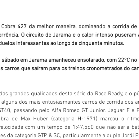
Cobra 427 da melhor maneira, dominando a corrida de pr
rrência. O circuito de Jarama e o calor intenso puseram à
duelos interessantes ao longo de cinquenta minutos.
o sábado em Jarama amanheceu ensolarado, com 22°C no a
os carros que saíram para os treinos cronometrados do ca
das grandes qualidades desta série da Race Ready, e o pú
r alguns dos mais entusiasmantes carros de corrida dos an
 GT40, passando pelo Alfa Romeo GT Junior, Jaguar E e 
obra de Max Huber (categoria H-1971) marcou o ritmo l
velocidade com um tempo de 1:47,560 que não seria bati
tes da categoria GTP & SC, particularmente a dupla Jordi P