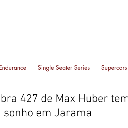
Competições
Notícias
Parceiros
Sobre nó
 Endurance
Single Seater Series
Supercars
obra 427 de Max Huber te
de sonho em Jarama