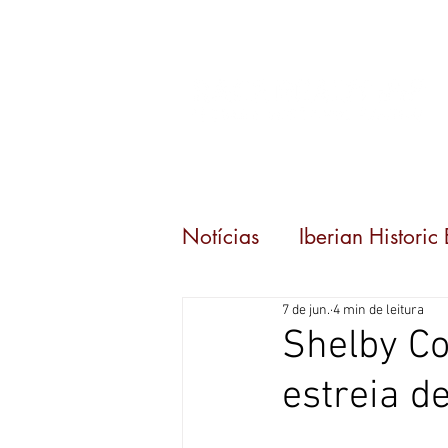
Início
Eventos
Notícias
Iberian Historic
7 de jun.
4 min de leitura
Carrera 80
Shelby C
estreia 