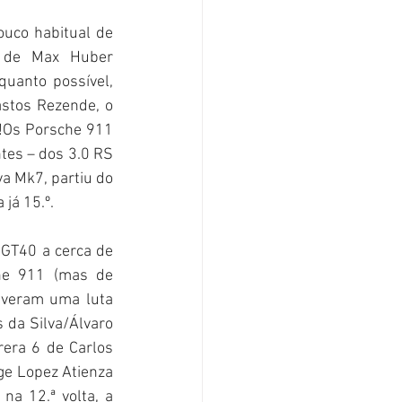
uco habitual de 
 de Max Huber 
uanto possível, 
tos Rezende, o 
!Os Porsche 911 
es – dos 3.0 RS 
a Mk7, partiu do 
já 15.º. 
GT40 a cerca de 
he 911 (mas de 
iveram uma luta 
 da Silva/Álvaro 
ra 6 de Carlos 
e Lopez Atienza 
a 12.ª volta, a 