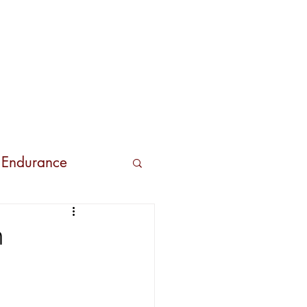
s
Contactos
 Endurance
m