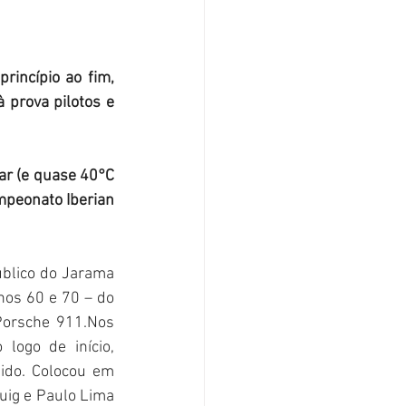
incípio ao fim, 
 prova pilotos e 
r (e quase 40°C 
mpeonato Iberian 
blico do Jarama 
os 60 e 70 – do 
Porsche 911.Nos 
ogo de início, 
do. Colocou em 
uig e Paulo Lima 