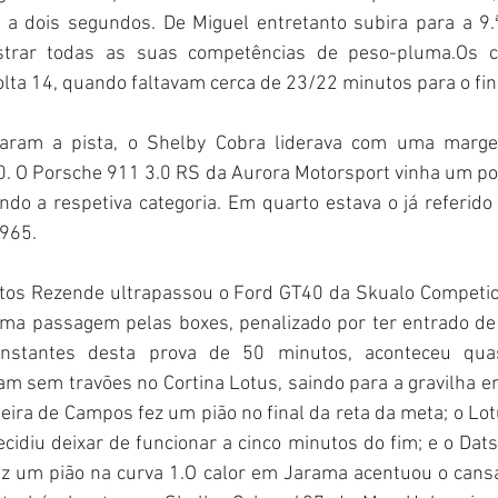
r a dois segundos. De Miguel entretanto subira para a 9.
trar todas as suas competências de peso-pluma.Os ca
olta 14, quando faltavam cerca de 23/22 minutos para o fina
aram a pista, o Shelby Cobra liderava com uma marg
. O Porsche 911 3.0 RS da Aurora Motorsport vinha um pou
ndo a respetiva categoria. Em quarto estava o já referido
1965.
astos Rezende ultrapassou o Ford GT40 da Skualo Competici
 uma passagem pelas boxes, penalizado por ter entrado de 
 instantes desta prova de 50 minutos, aconteceu qua
m sem travões no Cortina Lotus, saindo para a gravilha e
eira de Campos fez um pião no final da reta da meta; o Lotu
cidiu deixar de funcionar a cinco minutos do fim; e o Dat
z um pião na curva 1.O calor em Jarama acentuou o cansaç