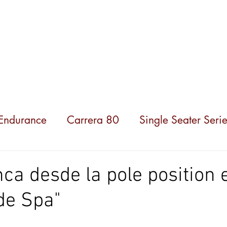
ompeticiones
Noticias
Parceiros
Sobre nosot
 Endurance
Carrera 80
Single Seater Serie
ca desde la pole position 
de Spa"