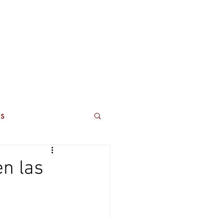
ros
Contactos
s
en las