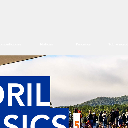
ompeticiones
Noticias
Parceiros
Sobre nosot
RIL
SICS