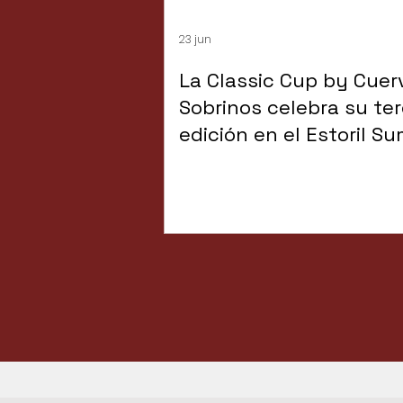
23 jun
La Classic Cup by Cuer
Sobrinos celebra su te
edición en el Estoril S
Party by NAPA en julio