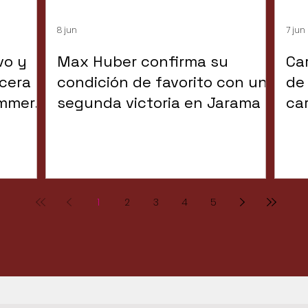
8 jun
7 jun
vo y
Max Huber confirma su
Ca
rcera
condición de favorito con una
de
ummer
segunda victoria en Jarama
ca
ex
1
2
3
4
5