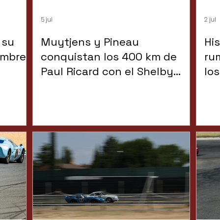
5 jul
2 jul
 su
Muytjens y Pineau
Hi
embre
conquistan los 400 km de
ru
Paul Ricard con el Shelby
lo
Cobra Daytona