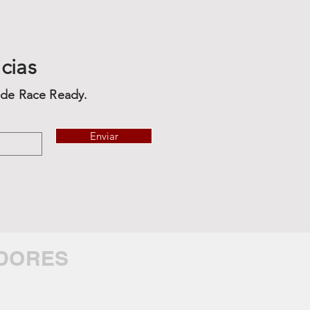
cias
s de Race Ready.
Enviar
ADORES