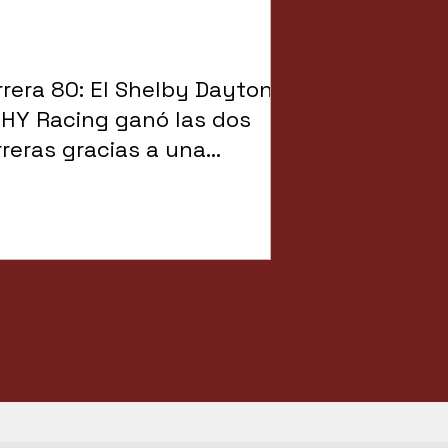
rrera 80: El Shelby Daytona
 HY Racing ganó las dos
rreras gracias a una
celente estrategia