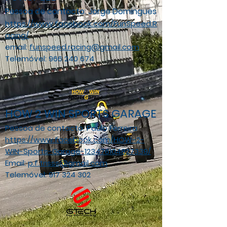
Pessoa de contacto: Jorge Domingues
https://www.facebook.com/FunSpeed.R
acing/
email:
funspeed.racing@gmail.com
Telemóvel:
966 240 674
HOW 2 WIN SPORTS GARAGE
Pessoa de contacto: Paulo Ferreira
https://www.facebook.com/HOW-2-
WIN-Sports-Garage-123476104827339/
Email:
p.f.trisss@gmail.com
Telemóvel:
917 324 302