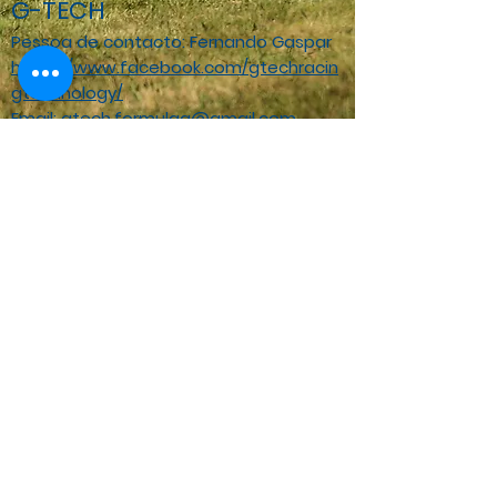
G-TECH
Pessoa de contacto: Fernando Gaspar
https://www.facebook.com/gtechracin
gtechnology/
Email:
gtech.formulag@gmail.com
Telemóvel:
914 593 299
PARCEIROS