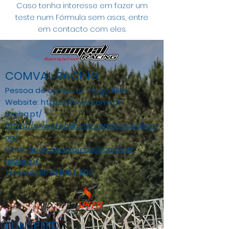
Caso tenha interesse em fazer um
teste num Fórmula sem asas, entre
em contacto com eles.
COMVAL RACING
Pessoa de contacto: Tiago Allen
Website: https://www.comval-
racing.pt/
https://www.facebook.com/comvalraci
ng/
Email:
tiago.allen.ramos@comval-
racing.pt
Telemóvel:
935 163 503
FUNSPEED