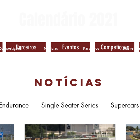
Calendário 2021
Já disponível
Parceiros
Eventos
Competições
Competições
Notícias
Parceiros
Sobre nó
Notícias
 Endurance
Single Seater Series
Supercars