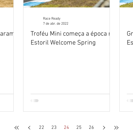
Race Ready
7 de abr. de 2022
 Jarama
Troféu Mini começa a época no
Gr
Estoril Welcome Spring
Es
22
23
24
25
26