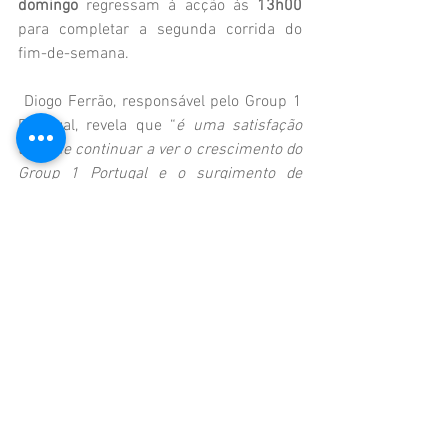
domingo 
regressam à acção às 
13h00 
para completar a segunda corrida do 
fim-de-semana.
 Diogo Ferrão, responsável pelo Group 1 
Portugal, revela que “
é uma satisfação 
enorme continuar a ver o crescimento do 
Group 1 Portugal e o surgimento de 
novos pilotos com novos carros. Não nos 
podemos esquecer que estamos a 
atravessar uma fase estranha e 
infelizmente temos alguns pilotos que 
não podem estar presentes por motivos 
pessoais, mas é fantástico ver a 
Production Cup com nove inscritos assim 
como muitos regressos de carros que já 
tinhamos saudades para uma prova que 
marca o retorno da competição e terá um 
espírito fantástico, dentro e fora de pista!”