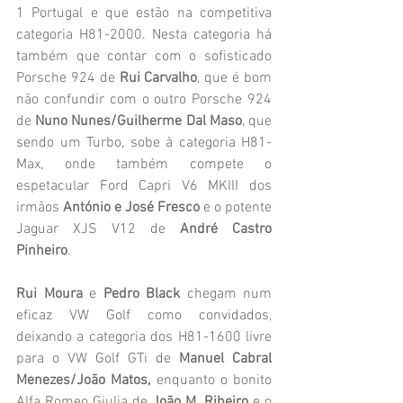
1 Portugal e que estão na competitiva 
categoria H81-2000. Nesta categoria há 
também que contar com o sofisticado 
Porsche 924 de 
Rui Carvalho
, que é bom 
não confundir com o outro Porsche 924 
de 
Nuno Nunes/Guilherme Dal Maso
, que 
sendo um Turbo, sobe à categoria H81-
Max, onde também compete o 
espetacular Ford Capri V6 MKIII dos 
irmãos 
António e José Fresco 
e o potente 
Jaguar XJS V12 de 
André Castro 
Pinheiro
.
Rui Moura
 e 
Pedro Black 
chegam num 
eficaz VW Golf como convidados, 
deixando a categoria dos H81-1600 livre 
para o VW Golf GTi de 
Manuel Cabral 
Menezes/João Matos, 
enquanto o bonito 
Alfa Romeo Giulia de 
João M. Ribeiro
 e o 